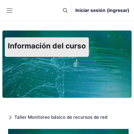
Saltar al contenido principal
Iniciar sesión (ingresar)
Activar o desactivar entrada de
Pánel lateral
Información del curso
Taller Monitoreo básico de recursos de red